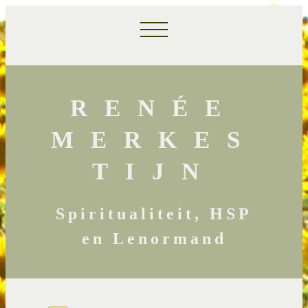
RENÉE
MERKES
TIJN
Spiritualiteit, HSP
en Lenormand