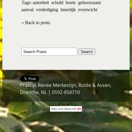
Tags:
autoriteit
schuld
boete
gehoorzaam
aanval
verdediging
innerlijk
evenwicht
« Back to posts
Praktijk Renée Merkestijn, Rolde & Assen,
Drenthe, NL | 0592-858710
Make a
free website
with