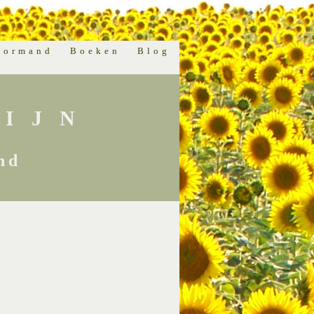
normand
Boeken
Blog
IJN
nd