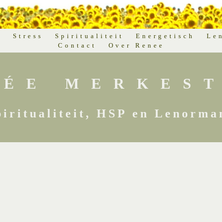
d
Stress
Spiritualiteit
Energetisch
Le
Contact
Over Renee
NÉE MERKEST
piritualiteit, HSP en Lenorma