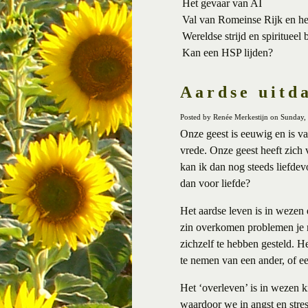
Het gevaar van AI
Val van Romeinse Rijk en h
Wereldse strijd en spiritueel 
Kan een HSP lijden?
Aardse uitd
Posted by Renée Merkestijn on Sunday
Onze geest is eeuwig en is van
vrede. Onze geest heeft zich 
kan ik dan nog steeds liefdev
dan voor liefde?
Het aardse leven is in wezen 
zin overkomen problemen je n
zichzelf te hebben gesteld. He
te nemen van een ander, of ee
Het ‘overleven’ is in wezen k
waardoor we in angst en stre