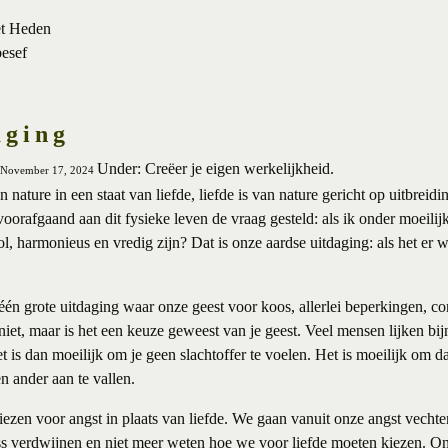
et Heden
besef
aging
Under: Creëer je eigen werkelijkheid.
, November 17, 2024
 nature in een staat van liefde, liefde is van nature gericht op uitbreid
voorafgaand aan dit fysieke leven de vraag gesteld: als ik onder moeili
ol, harmonieus en vredig zijn? Dat is onze aardse uitdaging: als het er 
één grote uitdaging waar onze geest voor koos, allerlei beperkingen, co
iet, maar is het een keuze geweest van je geest. Veel mensen lijken b
t is dan moeilijk om je geen slachtoffer te voelen. Het is moeilijk om da
n ander aan te vallen.
iezen voor angst in plaats van liefde. We gaan vanuit onze angst vechten
ss verdwijnen en niet meer weten hoe we voor liefde moeten kiezen. On