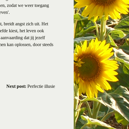
heden, zodat we weer toegang
even'.
st, breidt angst zich uit. Het
iefde kiest, het leven ook
aanvaarding dat jij jezelf
emen kan oplossen, door steeds
Next post:
Perfectie illusie