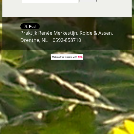
Praktijk Renée Merkestijn, Rolde & Assen,
Drenthe, NL | 0592-858710
Make a
free website
with