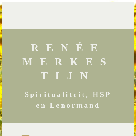
RENÉE
MERKES
TIJN
Spiritualiteit, HSP
en Lenormand