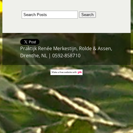
Praktijk Renée Merkestijn, Rolde & Assen,
Drenthe, NL | 0592-858710
Make a
free website
with