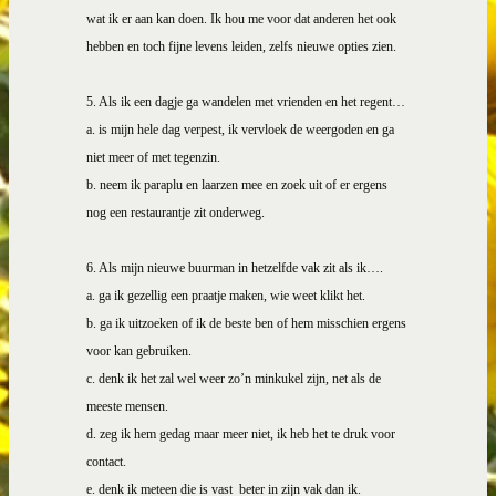
wat ik er aan kan doen. Ik hou me voor dat anderen het ook
hebben en toch fijne levens leiden, zelfs nieuwe opties zien.
5. Als ik een dagje ga wandelen met vrienden en het regent…
a.
is mijn hele dag verpest, ik vervloek de weergoden en ga
niet meer of met tegenzin.
b.
neem ik paraplu en laarzen mee en zoek uit of er ergens
nog een restaurantje zit onderweg.
6. Als mijn nieuwe buurman in hetzelfde vak zit als ik….
a.
ga ik gezellig een praatje maken, wie weet klikt het.
b.
ga ik uitzoeken of ik de beste ben of hem misschien ergens
voor kan gebruiken.
c.
denk ik het zal wel weer zo’n minkukel zijn, net als de
meeste mensen.
d.
zeg ik hem gedag maar meer niet, ik heb het te druk voor
contact.
e.
denk ik meteen die is vast
beter in zijn vak dan ik.