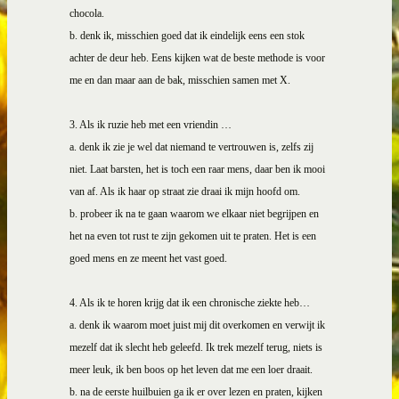
chocola.
b.
d
enk ik, misschien goed dat ik eindelijk eens een stok
achter de deur heb. Eens kijken wat de beste methode is voor
me en dan maar aan de bak, misschien samen met X.
3. Als ik ruzie heb met een vriendin …
a. denk ik zie je wel dat niemand te vertrouwen is, zelfs zij
niet. Laat barsten, het is toch een raar mens, daar ben ik mooi
van af. Als ik haar op straat zie draai ik mijn hoofd om.
b. probeer ik na te gaan waarom we elkaar niet begrijpen en
het na even tot rust te zijn gekomen uit te praten. Het is een
goed mens en ze meent het vast goed.
4. Als ik te horen krijg dat ik een chronische ziekte heb…
a. denk ik waarom moet juist mij dit overkomen en verwijt ik
mezelf dat ik slecht heb geleefd. Ik trek mezelf terug, niets is
meer leuk, ik ben boos op het leven dat me een loer draait.
b.
na de eerste huilbuien ga ik er over lezen en praten, kijken