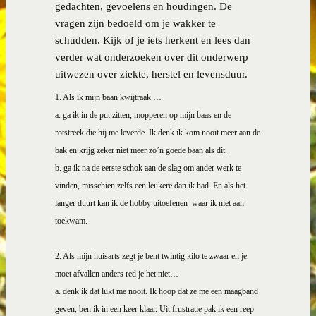
gedachten, gevoelens en houdingen. De
vragen zijn bedoeld om je wakker te
schudden. Kijk of je iets herkent en lees dan
verder wat onderzoeken over dit onderwerp
uitwezen over ziekte, herstel en levensduur.
1. Als ik mijn baan kwijtraak …
a. ga ik in de put zitten, mopperen op mijn baas en de
rotstreek die hij me leverde. Ik denk ik kom nooit meer aan de
bak en krijg zeker niet meer zo’n goede baan als dit.
b.
g
a ik na de eerste schok aan de slag om ander werk te
vinden, misschien zelfs een leukere dan ik had. En als het
langer duurt kan ik de hobby uitoefenen
waar ik niet aan
toekwam.
2. Als mijn huisarts zegt je bent twintig kilo te zwaar en je
moet afvallen anders red je het niet…
a. denk ik dat lukt me nooit. Ik hoop dat ze me een maagband
geven, ben ik in een keer klaar. Uit frustratie pak ik een reep