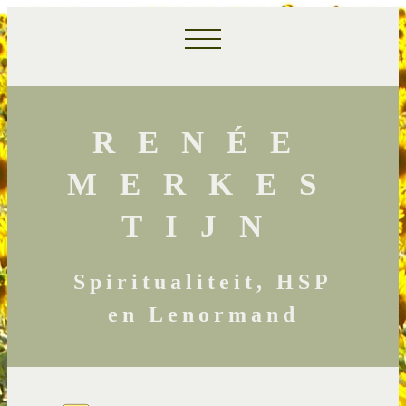
RENÉE
MERKES
TIJN
Spiritualiteit, HSP
en Lenormand