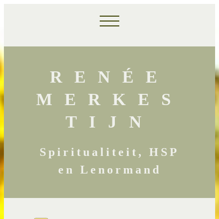
RENÉE
MERKES
TIJN
Spiritualiteit, HSP
en Lenormand