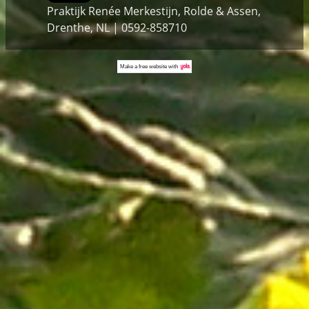
Praktijk Renée Merkestijn, Rolde & Assen,
Drenthe, NL | 0592-858710
Make a
free website
with