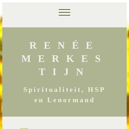
RENÉE
MERKES
TIJN
Spiritualiteit, HSP
en Lenormand