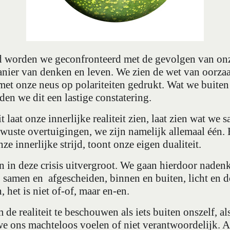
jd worden we geconfronteerd met de gevolgen van on
nier van denken en leven. We zien de wet van oorzaa
t onze neus op polariteiten gedrukt. Wat we buiten 
nden we dit een lastige constatering.
it laat onze innerlijke realiteit zien, laat zien wat we
uste overtuigingen, we zijn namelijk allemaal één. E
ze innerlijke strijd, toont onze eigen dualiteit.
n in deze crisis uitvergroot. We gaan hierdoor naden
t, samen en
afgescheiden, binnen en buiten, licht en 
, het is niet of-of, maar en-en.
e realiteit te beschouwen als iets buiten onszelf, als
 ons machteloos voelen of niet verantwoordelijk. Al