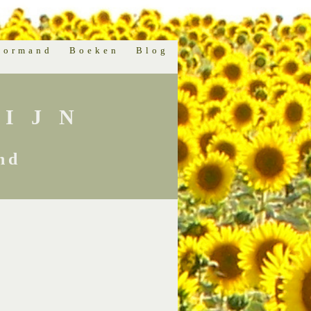
normand
Boeken
Blog
IJN
nd