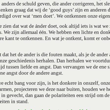
anders de schuld geven, die ander corrigeren, het sle
denken graag dat wij de ‘good guys’ zijn en anderen 
digd over wat ‘men doet’. We ontkennen onze eigen r
e zien dat wat de ánder doet, ook altijd iets is wat we
s. We zijn allemaal één. We hebben een lichte en donk
e kant te ontkennen. En wat je ontkent, komt er onb
t dat het de ander is die fouten maakt, als je de ander
 onze geschiedenis herhalen. Dan herhalen we voortdur
ijd tussen liefde en angst. Dan vervangen we de ene s
ene angst door de andere angst.
e echt bang voor zijn, is het donkere in onszelf, onz
armen, projecteren we deze naar buiten, houden we he
 in gevecht, dan gaan de polariteiten een strijd om d
eiten in stand.