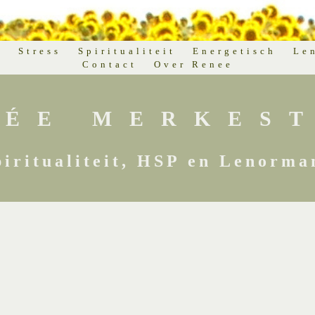
d
Stress
Spiritualiteit
Energetisch
Le
Contact
Over Renee
NÉE MERKEST
piritualiteit, HSP en Lenorma