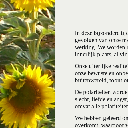
In deze bijzondere ti
gevolgen van onze ma
werking. We worden me
innerlijk plaats, al vi
Onze uiterlijke realite
onze bewuste en onbew
buitenwereld, toont on
De polariteiten worde
slecht, liefde en angs
omvat alle polariteiten
We hebben geleerd om d
overkomt, waardoor we