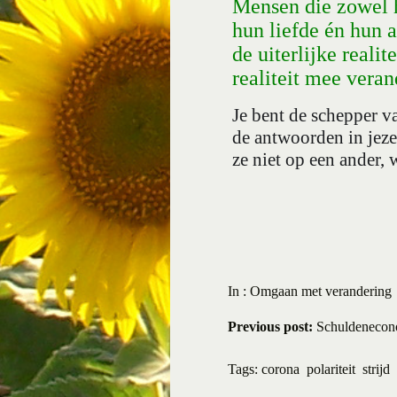
M
ensen die zowel h
hun liefde én hun 
de uiterlijke realite
realiteit mee veran
Je bent de schepper v
de antwoorden in jezel
ze niet op een ander, 
In :
Omgaan met verandering
Previous post:
Schuldenecono
Tags:
corona
polariteit
strijd