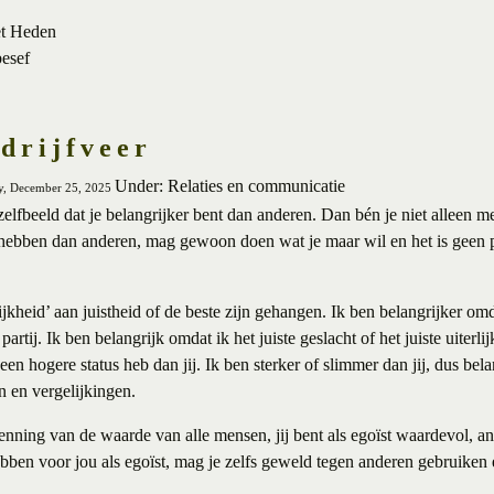
et Heden
besef
drijfveer
Under: Relaties en communicatie
ay, December 25, 2025
elfbeeld dat je belangrijker bent dan anderen. Dan bén je niet alleen m
ebben dan anderen, mag gewoon doen wat je maar wil en het is geen pr
kheid’ aan juistheid of de beste zijn gehangen. Ik ben belangrijker omda
 partij. Ik ben belangrijk omdat ik het juiste geslacht of het juiste uiterli
en hogere status heb dan jij. Ik ben sterker of slimmer dan jij, dus bel
n en vergelijkingen.
tkenning van de waarde van alle mensen, jij bent als egoïst waardevol, an
en voor jou als egoïst, mag je zelfs geweld tegen anderen gebruiken e