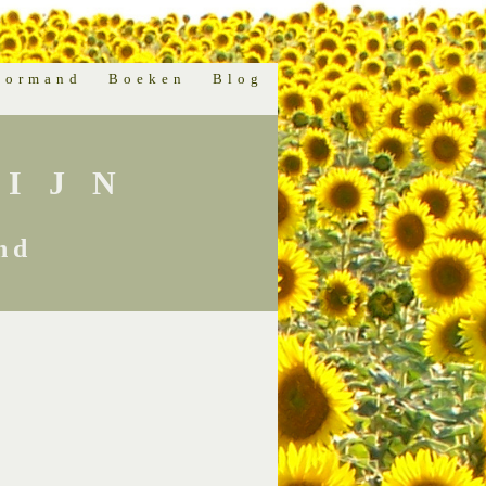
normand
Boeken
Blog
IJN
nd