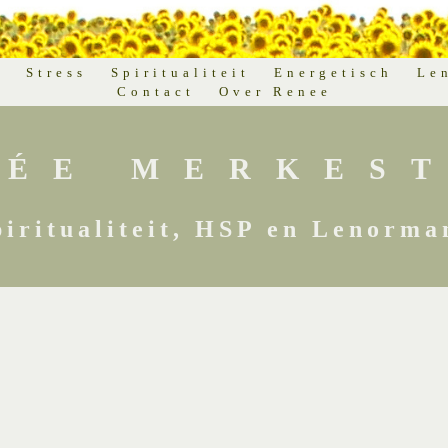
d
Stress
Spiritualiteit
Energetisch
Le
Contact
Over Renee
NÉE MERKEST
piritualiteit, HSP en Lenorma