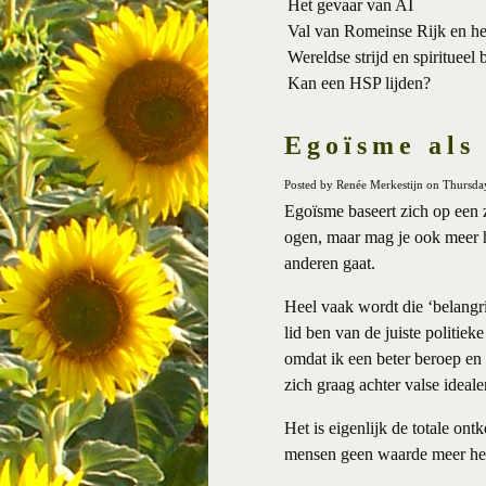
Het gevaar van AI
Val van Romeinse Rijk en h
Wereldse strijd en spiritueel 
Kan een HSP lijden?
Egoïsme als 
Posted by Renée Merkestijn on Thursd
Egoïsme baseert zich op een z
ogen, maar mag je ook meer h
anderen gaat.
Heel vaak wordt die ‘belangrij
lid ben van de juiste politieke
omdat ik een beter beroep en e
zich graag achter valse ideale
Het is eigenlijk de totale on
mensen geen waarde meer hebb