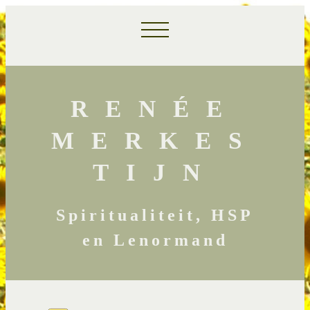
RENÉE
MERKES
TIJN
Spiritualiteit, HSP
en Lenormand