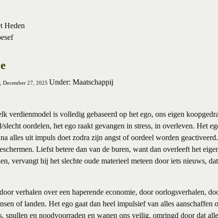
et Heden
besef
ie
Under: Maatschappij
ay, December 27, 2025
k verdienmodel is volledig gebaseerd op het ego, ons eigen koopgedr
slecht oordelen, het ego raakt gevangen in stress, in overleven. Het eg
na alles uit impuls doet zodra zijn angst of oordeel worden geactiveerd.
beschermen. Liefst betere dan van de buren, want dan overleeft het eig
alen, vervangt hij het slechte oude materieel meteen door iets nieuws, 
door verhalen over een haperende economie, door oorlogsverhalen, doo
sen of landen. Het ego gaat dan heel impulsief van alles aanschaffen o
s, spullen en noodvoorraden en wanen ons veilig, omringd door dat all