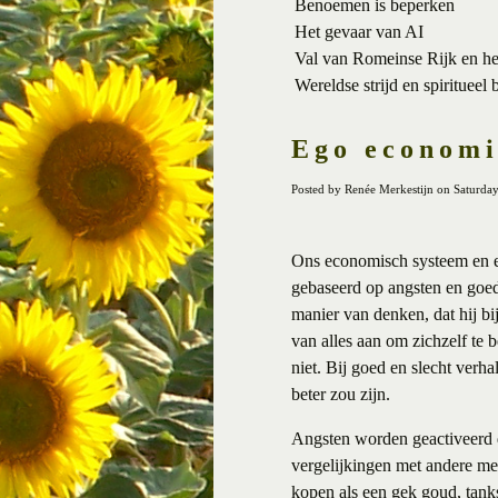
Benoemen is beperken
Het gevaar van AI
Val van Romeinse Rijk en h
Wereldse strijd en spiritueel 
Ego econom
Posted by Renée Merkestijn on Saturd
Ons economisch systeem en el
gebaseerd op angsten en goed/
manier van denken, dat hij bij
van alles aan om zichzelf te 
niet. Bij goed en slecht verh
beter zou zijn.
Angsten worden geactiveerd 
vergelijkingen met andere men
kopen als een gek goud, tank