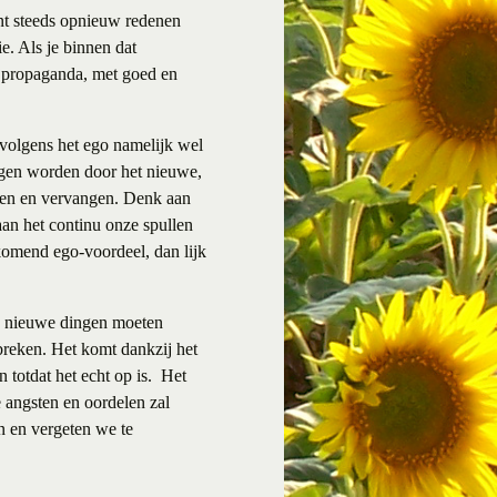
int steeds opnieuw redenen
e. Als je binnen dat
n propaganda, met goed en
 volgens het ego namelijk wel
vangen worden door het nieuwe,
uwen en vervangen. Denk aan
an het continu onze spullen
jkomend ego-voordeel, dan lijk
nu nieuwe dingen moeten
breken. Het komt dankzij het
 totdat het echt op is.
Het
e angsten en oordelen zal
n en vergeten we te