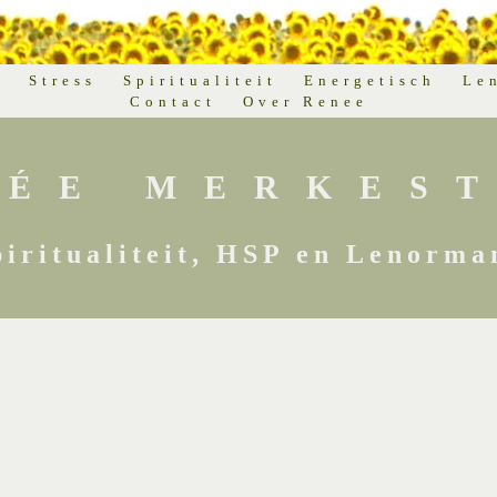
d
Stress
Spiritualiteit
Energetisch
Le
Contact
Over Renee
NÉE MERKEST
piritualiteit, HSP en Lenorma