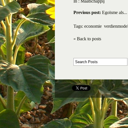
In :
Maatschappij
Previous post:
Egoïsme als...
Tags:
economie
verdienmode
« Back to posts