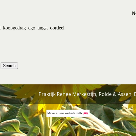
Ne
l
koopgedrag
ego
angst
oordeel
Praktijk Renée Merkestijn, Rolde & Assen,
Make a
free website
with