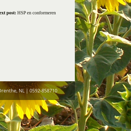
xt post:
HSP en conformeren
 Drenthe, NL | 0592-858710