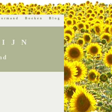
normand
Boeken
Blog
IJN
nd