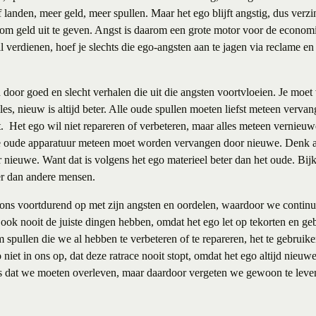
landen, meer geld, meer spullen. Maar het ego blijft angstig, dus verz
 om geld uit te geven. Angst is daarom een grote motor voor de economi
 verdienen, hoef je slechts die ego-angsten aan te jagen via reclame e
door goed en slecht verhalen die uit die angsten voortvloeien. Je moet
alles, nieuw is altijd beter. Alle oude spullen moeten liefst meteen ver
t.
Het ego wil niet repareren of verbeteren, maar alles meteen vernie
lle oude apparatuur meteen moet worden vervangen door nieuwe. Denk a
 nieuwe. Want dat is volgens het ego materieel beter dan het oude. Bi
er dan andere mensen.
 ons voortdurend op met zijn angsten en oordelen, waardoor we conti
ook nooit de juiste dingen hebben, omdat het ego let op tekorten en ge
 spullen die we al hebben te verbeteren of te repareren, het te gebruiken
niet in ons op, dat deze ratrace nooit stopt, omdat het ego altijd nieuw
ns dat we moeten overleven, maar daardoor vergeten we gewoon te leve