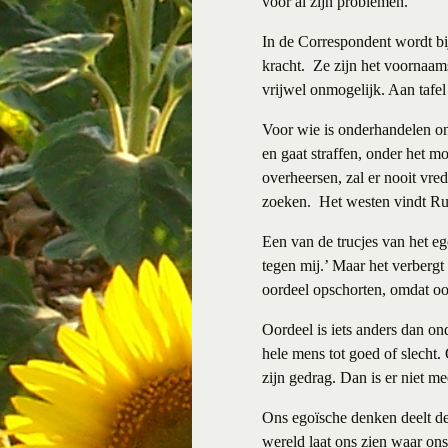
voor al zijn problemen.
In de Correspondent wordt bi
kracht. Ze zijn het voornaams
vrijwel onmogelijk. Aan tafe
Voor wie is onderhandelen on
en gaat straffen, onder het m
overheersen, zal er nooit vre
zoeken. Het westen vindt Rus
Een van de trucjes van het ego
tegen mij.’ Maar het verbergt
oordeel opschorten, omdat oord
Oordeel is iets anders dan on
hele mens tot goed of slecht.
zijn gedrag. Dan is er niet me
Ons egoïsche denken deelt de 
wereld laat ons zien waar ons