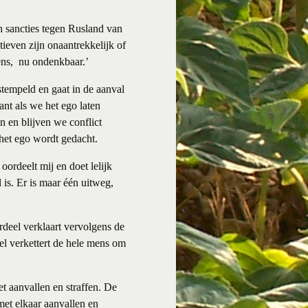
n sancties tegen Rusland van
tieven zijn onaantrekkelijk of
ens, nu ondenkbaar.’
tempeld en gaat in de aanval
ant als we het ego laten
n en blijven we conflict
het ego wordt gedacht.
oordeelt mij en doet lelijk
 is. Er is maar één uitweg,
rdeel verklaart vervolgens de
eel verkettert de hele mens om
et aanvallen en straffen. De
met elkaar aanvallen en