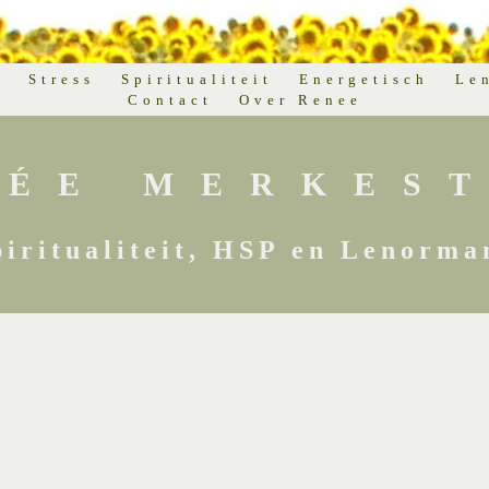
d
Stress
Spiritualiteit
Energetisch
Le
Contact
Over Renee
NÉE MERKEST
piritualiteit, HSP en Lenorma