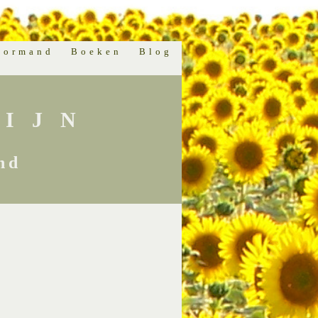
normand
Boeken
Blog
IJN
nd