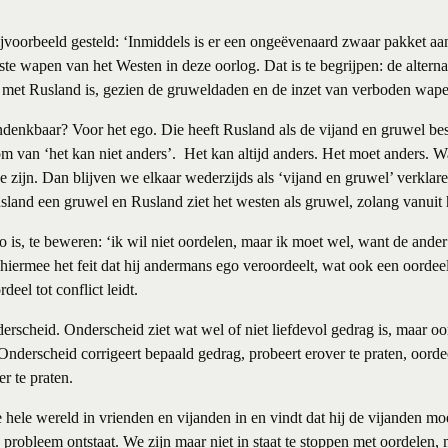
jvoorbeeld gesteld: ‘Inmiddels is er een ongeëvenaard zwaar pakket aa
te wapen van het Westen in deze oorlog. Dat is te begrijpen: de alterna
l met Rusland is, gezien de gruweldaden en
de inzet van verboden wap
denkbaar? Voor het ego. Die heeft Rusland als de vijand en gruwel bes
om van ‘het kan niet anders’. Het kan altijd anders. Het moet anders. W
de zijn. Dan blijven we elkaar wederzijds als ‘vijand en gruwel’ verklare
land een gruwel en Rusland ziet het westen als gruwel, zolang vanuit 
 is, te beweren: ‘ik wil niet oordelen, maar ik moet wel, want de ander 
 hiermee het feit dat hij andermans ego veroordeelt, wat ook een oordeel
eel tot conflict leidt.
derscheid. Onderscheid ziet wat wel of niet liefdevol gedrag is, maar oo
 Onderscheid corrigeert bepaald gedrag, probeert erover te praten, oord
er te praten.
hele wereld in vrienden en vijanden in en vindt dat hij de vijanden mo
 probleem ontstaat. We zijn maar niet in staat te stoppen met oordelen, 