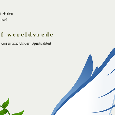
et Heden
besef
of wereldvrede
Under: Spiritualiteit
 April 25, 2022