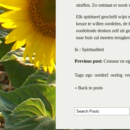
straffen. Zo ontstaat er nooit 
Elk spiritueel geschrift wijs
keuze te willen oordelen, de 
oordelende denken zelf uit g
naar huis zal moeten terugke
In :
Spiritualiteit
Previous post:
Censuur en e
Tags:
ego
oordeel
oorlog
vr
« Back to posts