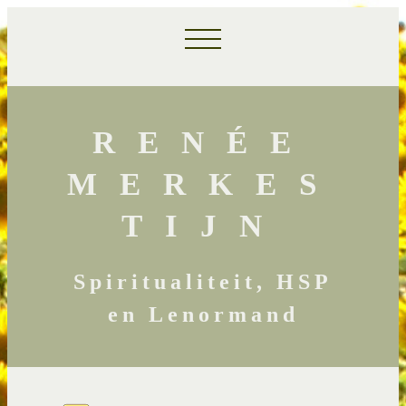
RENÉE
MERKES
TIJN
Spiritualiteit, HSP
en Lenormand