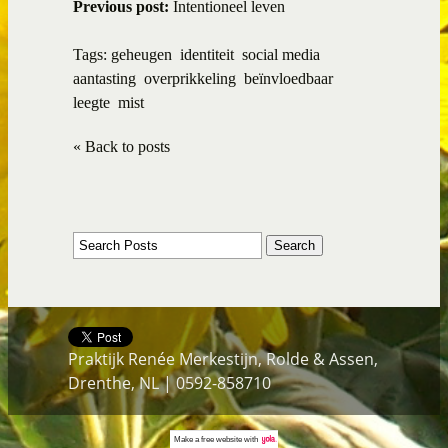
Previous post:
Intentioneel leven
Tags:
geheugen
identiteit
social media
aantasting
overprikkeling
beïnvloedbaar
leegte
mist
« Back to posts
Praktijk Renée Merkestijn, Rolde & Assen,
Drenthe, NL | 0592-858710
Make a
free website
with