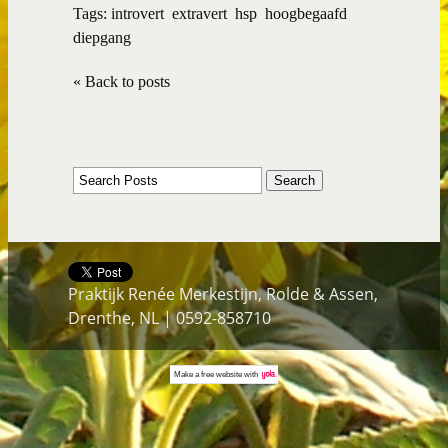
Tags:
introvert
extravert
hsp
hoogbegaafd
diepgang
« Back to posts
Praktijk Renée Merkestijn, Rolde & Assen,
Drenthe, NL | 0592-858710
Make a
free website
with