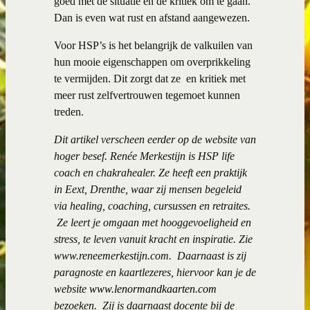
goed met de situatie en de kritiek om te gaan.
Dan is even wat rust en afstand aangewezen.
Voor HSP’s is het belangrijk de valkuilen van
hun mooie eigenschappen om overprikkeling
te vermijden. Dit zorgt dat ze en kritiek met
meer rust zelfvertrouwen tegemoet kunnen
treden.
Dit artikel verscheen eerder op de website van
hoger besef. Renée Merkestijn is HSP life
coach en chakrahealer. Ze heeft een praktijk
in Eext, Drenthe, waar zij mensen begeleid
via healing, coaching, cursussen en retraites.
Ze leert je omgaan met hooggevoeligheid en
stress, te leven vanuit kracht en inspiratie. Zie
www.reneemerkestijn.com. Daarnaast is zij
paragnoste en kaartlezeres, hiervoor kan je de
website
www.lenormandkaarten.com
bezoeken. Zij is daarnaast docente bij de