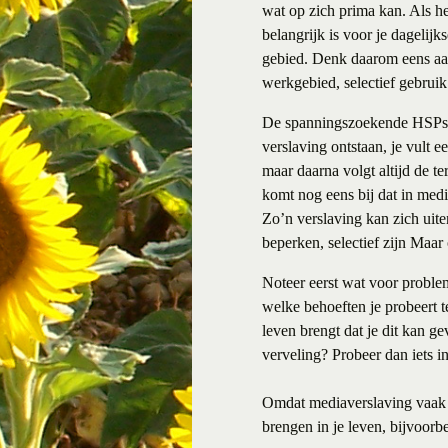
wat op zich prima kan. Als he
belangrijk is voor je dagelij
gebied. Denk daarom eens aan
werkgebied, selectief gebruik
De spanningszoekende HSPs g
verslaving ontstaan, je vult 
maar daarna volgt altijd de t
komt nog eens bij dat in medi
Zo’n verslaving kan zich uite
beperken, selectief zijn Maar
Noteer eerst wat voor proble
welke behoeften je probeert t
leven brengt dat je dit kan g
verveling? Probeer dan iets in
Omdat mediaverslaving vaak m
brengen in je leven, bijvoorb