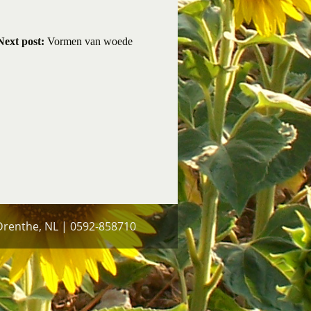
Next post:
Vormen van woede
 Drenthe, NL | 0592-858710