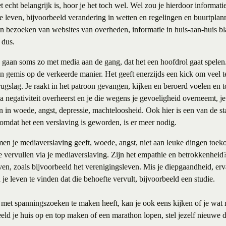
t echt belangrijk is, hoor je het toch wel. Wel zou je hierdoor informat
kse leven, bijvoorbeeld verandering in wetten en regelingen en buurtplan
 bezoeken van websites van overheden, informatie in huis-aan-huis bl
 dus.
aan soms zo met media aan de gang, dat het een hoofdrol gaat spelen.
een gemis op de verkeerde manier. Het geeft enerzijds een kick om veel
erugslag. Je raakt in het patroon gevangen, kijken en beroerd voelen en
a negativiteit overheerst en je die wegens je gevoeligheid overneemt, je
n in woede, angst, depressie, machteloosheid. Ook hier is een van de s
 omdat het een verslaving is geworden, is er meer nodig.
men je mediaverslaving geeft, woede, angst, niet aan leuke dingen toe
e vervullen via je mediaverslaving. Zijn het empathie en betrokkenheid? 
even, zoals bijvoorbeeld het verenigingsleven. Mis je diepgaandheid, erva
 je leven te vinden dat die behoefte vervult, bijvoorbeeld een studie.
et spanningszoeken te maken heeft, kan je ook eens kijken of je wat
eeld je huis op en top maken of een marathon lopen, stel jezelf nieuwe 