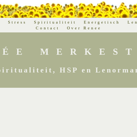
d
Stress
Spiritualiteit
Energetisch
Le
Contact
Over Renee
NÉE MERKEST
piritualiteit, HSP en Lenorma