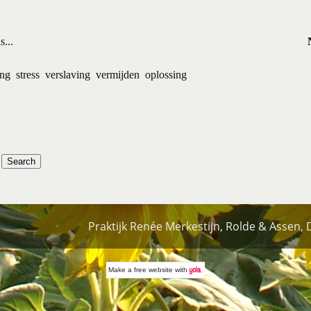
...
ing
stress
verslaving
vermijden
oplossing
Praktijk Renée Merkestijn, Rolde & Assen,
Make a
free website
with