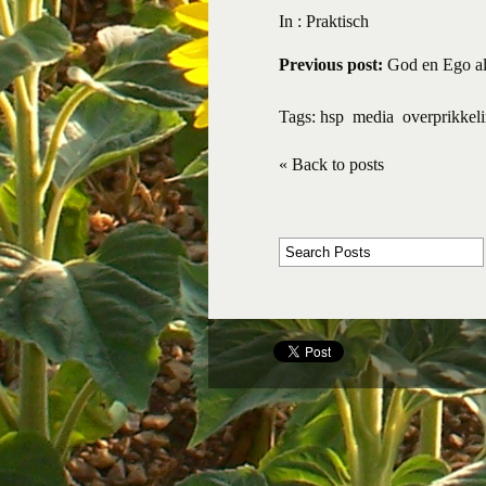
In :
Praktisch
Previous post:
God en Ego als
Tags:
hsp
media
overprikkel
« Back to posts