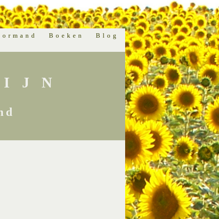
normand
Boeken
Blog
IJN
nd