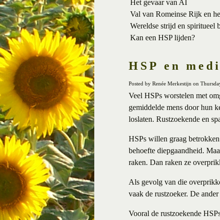
Het gevaar van AI
Val van Romeinse Rijk en h
Wereldse strijd en spiritueel 
Kan een HSP lijden?
HSP en medi
Posted by Renée Merkestijn on Thursd
Veel HSPs worstelen met omga
gemiddelde mens door hun ken
loslaten. Rustzoekende en sp
HSPs willen graag betrokken 
behoefte diepgaandheid. Maar
raken. Dan raken ze overprikk
Als gevolg van die overprikke
vaak de rustzoeker. De ander 
Vooral de rustzoekende HSPs 