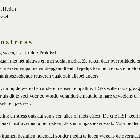
et Heden
besef
astress
Under: Praktisch
ay, May 28, 2026
an met het nieuws en met social media. Ze raken daar overprikkeld en
merken empathie en diepgaandheid. Tegelijk kan het ze ook eindeloos
anningszoekende reageren vaak ook allebei anders.
zijn bij de wereld en andere mensen, empathie. HSPs willen ook graag 
 als dit te veel voor ze wordt, verandert empathie in nare gevoelens e
eld en gestrest.
ling en stress ontstaat soms een alles of niets effect. De ene HSP keert
raakt juist overmatig betrokken, de spanningszoeker vaak. Voor beiden r
kunnen besluiten helemaal zonder media te leven wegens de overmaat 