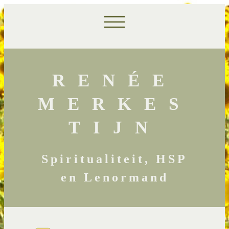
RENÉE
MERKES
TIJN
Spiritualiteit, HSP
en Lenormand