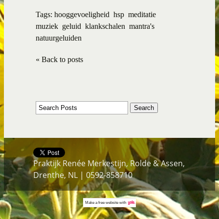
Tags:
hooggevoeligheid
hsp
meditatie
muziek
geluid
klankschalen
mantra's
natuurgeluiden
« Back to posts
Praktijk Renée Merkestijn, Rolde & Assen,
Drenthe, NL | 0592-858710
Make a
free website
with