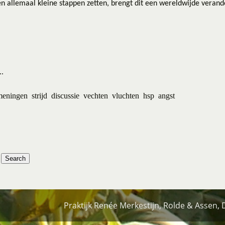
 allemaal kleine stappen zetten, brengt dit een wereldwijde verand
..
meningen
strijd
discussie
vechten
vluchten
hsp
angst
Praktijk Renée Merkestijn, Rolde & Assen,