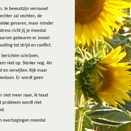
ren. Je bewustzijn vernauwt
vechter zal vechten, de
 fysieke gevaren, maar minder
tress richt jij je meestal
Daarom gebeuren er zoveel
ting tot strijd en conflict.
 berichten schrijven,
eem niet op. Sterker nog. Als
jd en verwijten. Kijk maar
 bestaan. Er wordt geen
ar niet meer naar, ik houd
et probleem wordt niet
st.
en overtuigingen meestal