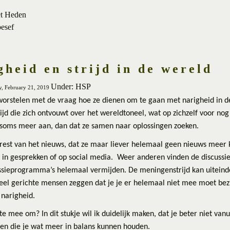
et Heden
besef
heid en strijd in de wereld
Under: HSP
y, February 21, 2019
orstelen met de vraag hoe ze dienen om te gaan met narigheid in de
jd die zich ontvouwt over het wereldtoneel, wat op zichzelf voor nog
 soms meer aan, dan dat ze samen naar oplossingen zoeken.
est van het nieuws, dat ze maar liever helemaal geen nieuws meer 
s in gesprekken of op social media.
Weer anderen vinden de discussies
ssieprogramma’s helemaal vermijden. De meningenstrijd kan uiteindelij
el gerichte mensen zeggen dat je je er helemaal niet mee moet bez
 narigheid.
e mee om? In dit stukje wil ik duidelijk maken, dat je beter niet van
en die je wat meer in balans kunnen houden.