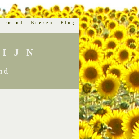
normand
Boeken
Blog
IJN
nd