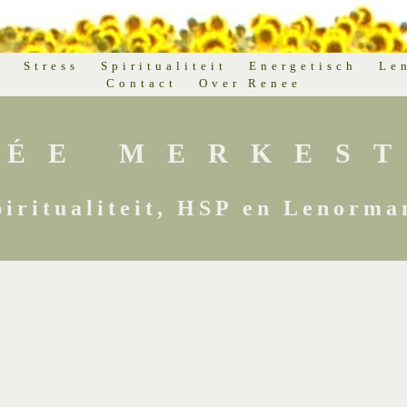
d
Stress
Spiritualiteit
Energetisch
Le
Contact
Over Renee
NÉE MERKEST
piritualiteit, HSP en Lenorma