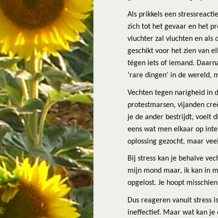
Als prikkels een stressreacti
zich tot het gevaar en het p
vluchter zal vluchten en als 
geschikt voor het zien van el
tégen iets of iemand. Daarn
‘rare dingen’ in de wereld, 
Vechten tegen narigheid in d
protestmarsen, vijanden creër
je de ander bestrijdt, voelt 
eens wat men elkaar op inter
oplossing gezocht, maar vee
Bij stress kan je behalve vec
mijn mond maar, ik kan in mi
opgelost. Je hoopt misschien
Dus reageren vanuit stress i
ineffectief. Maar wat kan je