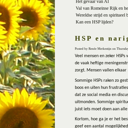
Het gevaar van AI
Val van Romeinse Rijk en h
Wereldse strijd en spiritueel 
Kan een HSP lijden?
HSP en narig
Posted by Renée Merkestijn on Thursda
Veel mensen en zeker HSPs w
de vaak heftige meningenstri
zorgt. Mensen vallen elkaar
Sommige HSPs raken zo gestr
boos en uiten hun frustratie
dat ze social media en discu
uitmonden. Sommige spiritue
juist iets moet doen aan alle
Kortom, hoe ga je er het best
geef een aantal mogelijkhed