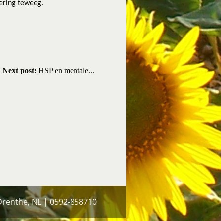
ering teweeg.
Next post:
HSP en mentale...
 Drenthe, NL | 0592-858710