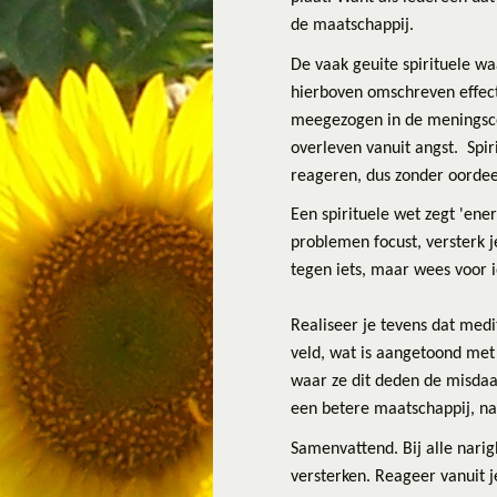
de maatschappij.
De vaak geuite spirituele wa
hierboven omschreven effect 
meegezogen in de meningsconf
overleven vanuit angst.
Spir
reageren, dus zonder oordeel
Een spirituele wet zegt 'ener
problemen focust, versterk j
tegen iets, maar wees voor ie
Realiseer je tevens dat medi
veld, wat is aangetoond met
waar ze dit deden de misdaa
een betere maatschappij, na
Samenvattend. Bij alle narigh
versterken. Reageer vanuit je