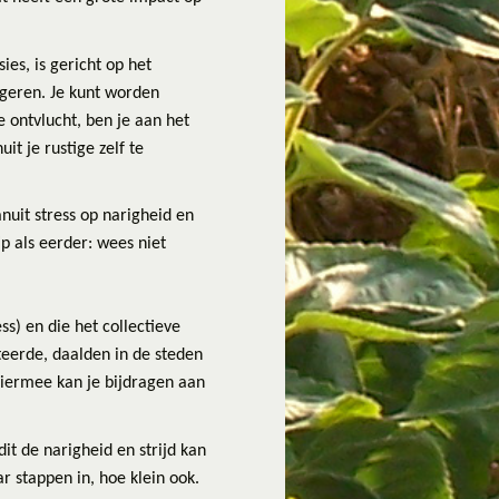
es, is gericht op het
ageren. Je kunt worden
e ontvlucht, ben je aan het
uit je rustige zelf te
anuit stress op narigheid en
ip als eerder: wees niet
s) en die het collectieve
teerde, daalden in de steden
hiermee kan je bijdragen aan
dit de narigheid en strijd kan
ar stappen in, hoe klein ook.