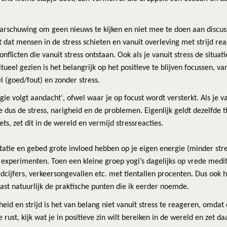
arschuwing om geen nieuws te kijken en niet mee te doen aan discussi
dat mensen in de stress schieten en vanuit overleving met strijd re
licten die vanuit stress ontstaan. Ook als je vanuit stress de situati
itueel gezien is het belangrijk op het positieve te blijven focussen, van
 (goed/fout) en zonder stress.
gie volgt aandacht', ofwel waar je op focust wordt versterkt. Als je v
e dus de stress, narigheid en de problemen. Eigenlijk geldt dezelfde t
ts, zet dit in de wereld en vermijd stressreacties.
tatie en gebed grote invloed hebben op je eigen energie (minder stres
 experimenten. Toen een kleine groep yogi’s dagelijks op vrede medi
dcijfers, verkeersongevallen etc. met tientallen procenten. Dus ook 
ast natuurlijk de praktische punten die ik eerder noemde.
eid en strijd is het van belang niet vanuit stress te reageren, omdat 
 rust, kijk wat je in positieve zin wilt bereiken in de wereld en zet da