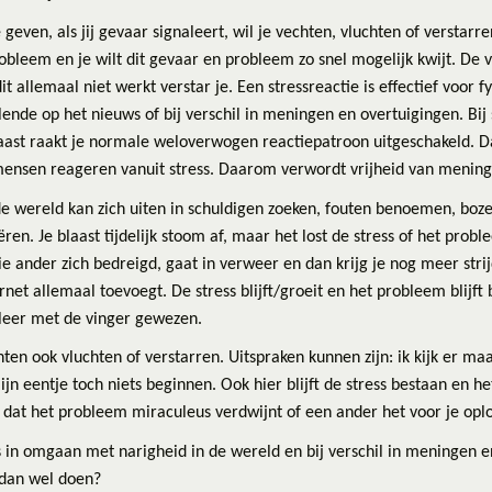
e geven, als jij gevaar signaleert, wil je vechten, vluchten of verstar
robleem en je wilt dit gevaar en probleem zo snel mogelijk kwijt. De 
dit allemaal niet werkt verstar je. Een stressreactie is effectief voor
lende op het nieuws of bij verschil in meningen en overtuigingen. Bij s
aast raakt je normale weloverwogen reactiepatroon uitgeschakeld. 
mensen reageren vanuit stress. Daarom verwordt vrijheid van meningsui
e wereld kan zich uiten in schuldigen zoeken, fouten benoemen, boze
en. Je blaast tijdelijk stoom af, maar het lost de stress of het probl
die ander zich bedreigd, gaat in verweer en dan krijg je nog meer stri
net allemaal toevoegt. De stress blijft/groeit en het probleem blijft
leer met de vinger gewezen.
hten ook vluchten of verstarren. Uitspraken kunnen zijn: ik kijk er ma
jn eentje toch niets beginnen. Ook hier blijft de stress bestaan en h
 dat het probleem miraculeus verdwijnt of een ander het voor je oplo
s in omgaan met narigheid in de wereld en bij verschil in meningen 
 dan wel doen?