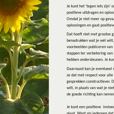
Je kunt het ‘tegen iets zijn’ 
positieve uitdragen en oplos
Omdat je niet meer op gevaar
oplossingen en gaat positie
Dat hoeft niet met grootse g
benadrukken wat je wél wilt,
voorbeelden publiceren van o
stappen ter verbetering van 
hebben ondersteunen. Je kunt
Daarnaast kan je eventueel m
ze dat met respect voor alle
gesprekken constructiever. Di
wilt, in plaats van wat je ni
de goede richting kan neme
Je kunt een positieve invloe
plaat. Want als iedereen dat