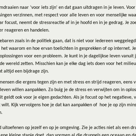
omdraaien naar ‘voor iets zijn' en dat gaan uitdragen in je leven. Voor 
singen verzinnen, met respect voor alle leven en voor menselijke waa
 focust, neemt de stressreactie af in je hoofd en in je gedrag. Je zo
ver reageren en handelen.
ebaren zoals in de politiek gaan, dat is niet voor iedereen weggelegd
 het waarom en hoe ervan toelichten in gesprekken of op internet. Je
plossingen voor een probleem. Je kunt in je dagelijkse leven vanuit 
de wereld zetten. Misschien kan je elke dag iets doen voor het milie
 altijd een bijdrage zijn.
ensen die ergens tegen zijn en met stress en strijd reageren, eens v
 leven willen aanpakken. Zo buig je de stress en verwijten om in op
t geldt ook voor je eigen gedachten. Als je focust op het negatieve, v
et wilt. Kijk vervolgens hoe je dat kan aanpakken of hoe je op zijn mins
n.
d uitoefenen op jezelf en op je omgeving. Zie je acties niet als een d
 ene kleine stapje doet, dan vormen al die druppels een oceaan en d