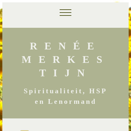
RENÉE
MERKES
TIJN
Spiritualiteit, HSP
en Lenormand