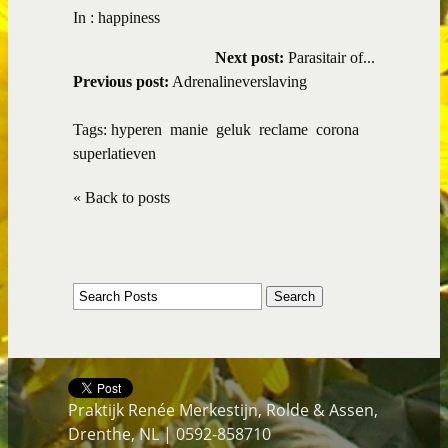
In :
happiness
Next post:
Parasitair of...
Previous post:
Adrenalineverslaving
Tags:
hyperen
manie
geluk
reclame
corona
superlatieven
« Back to posts
Praktijk Renée Merkestijn, Rolde & Assen,
Drenthe, NL | 0592-858710