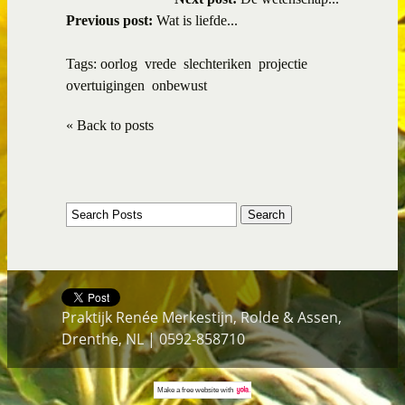
Previous post:
Wat is liefde...
Tags:
oorlog
vrede
slechteriken
projectie
overtuigingen
onbewust
« Back to posts
Praktijk Renée Merkestijn, Rolde & Assen,
Drenthe, NL | 0592-858710
Make a
free website
with