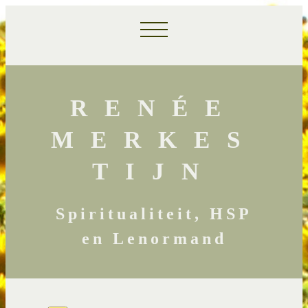
RENÉE
MERKES
TIJN
Spiritualiteit, HSP
en Lenormand