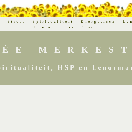
d
Stress
Spiritualiteit
Energetisch
Le
Contact
Over Renee
NÉE MERKEST
piritualiteit, HSP en Lenorma