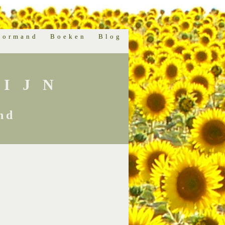
normand
Boeken
Blog
IJN
nd