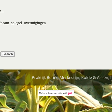
...
ichaam
spiegel
overtuigingen
Praktijk Renée Merkestijn, Rolde & Assen,
Make a
free website
with