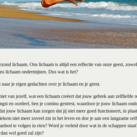
nd lichaam. Ons lichaam is altijd een reflectie van onze geest, zowel in
ons lichaam ondermijnen. Dus wat is het?
 naar je eigen gedachten over je lichaam en je geest.
iet van jezelf, wat een lichaam creëert dat jouw gebrek aan zelfliefde re
angst en oordeel, ben je continu gestrest, waardoor je jouw lichaam ond
at jouw lichaam kan zorgen dat jij niet meer goed functioneert, in pla
iekem niet meer zoveel zin in het leven en doe je aan een langzame ze
anbod te volgen in eten? Word je verleid door wat in de schappen staat?
t dan wel goed zal zijn?