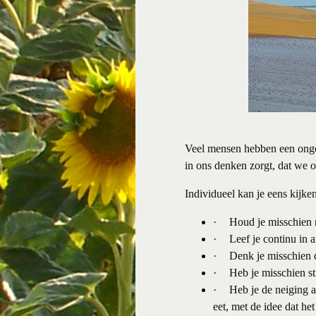
Veel mensen hebben een ongezo
in ons denken zorgt, dat we 
Individueel kan je eens kijken
·
Houd je misschien n
·
Leef je continu in 
·
Denk je misschien d
·
Heb je misschien st
·
Heb je de neiging a
eet, met de idee dat he