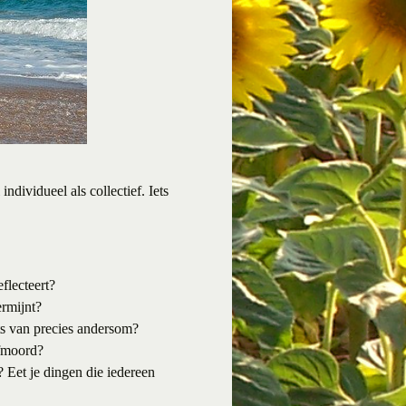
dividueel als collectief. Iets
flecteert?
ermijnt?
ats van precies andersom?
lfmoord?
 Eet je dingen die iedereen