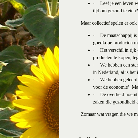
·
Leef je een leven w
tijd om gezond te eten?
Maar collectief spelen er ook
·
De maatschappij is 
goedkope producten me
·
Het verschil in ri
producten te kopen, t
·
We hebben een ster
in Nederland, al is het
·
We hebben geleerd 
voor de economie’. Maa
·
De overheid noemt 
zaken die gezondheid 
Zomaar wat vragen die we me