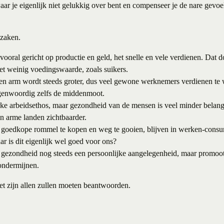
aar je eigenlijk niet gelukkig over bent en compenseer je de nare gevoe
 zaken.
vooral gericht op productie en geld, het snelle en vele verdienen. Dat 
t weinig voedingswaarde, zoals suikers.
jk en arm wordt steeds groter, dus veel gewone werknemers verdienen t
egenwoordig zelfs de middenmoot.
ke arbeidsethos, maar gezondheid van de mensen is veel minder belangr
 in arme landen zichtbaarder.
goedkope rommel te kopen en weg te gooien, blijven in werken-consu
r is dit eigenlijk wel goed voor ons?
gezondheid nog steeds een persoonlijke aangelegenheid, maar promoot te
ondermijnen.
t zijn allen zullen moeten beantwoorden.