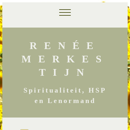
RENÉE
MERKES
TIJN
Spiritualiteit, HSP
en Lenormand