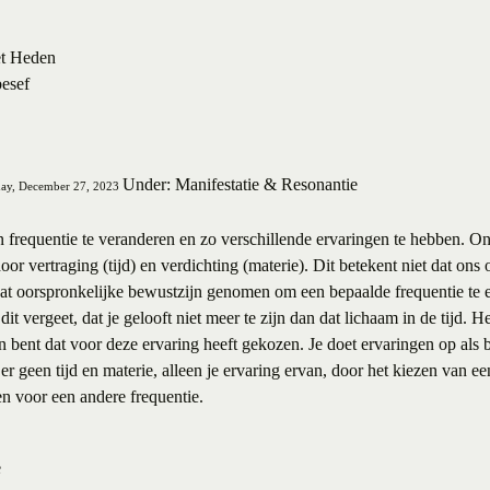
et Heden
besef
Under: Manifestatie & Resonantie
day, December 27, 2023
en frequentie te veranderen en zo verschillende ervaringen te hebben. On
or vertraging (tijd) en verdichting (materie). Dit betekent niet dat ons
dat oorspronkelijke bewustzijn genomen om een bepaalde frequentie te 
it vergeet, dat je gelooft niet meer te zijn dan dat lichaam in de tijd. 
jn bent dat voor deze ervaring heeft gekozen. Je doet ervaringen op als 
t er geen tijd en materie, alleen je ervaring ervan, door het kiezen van e
n voor een andere frequentie.
e