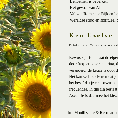
Benoemen is beperken
Het gevaar van AI
Val van Romeinse Rijk en h
Wereldse strijd en spiritueel 
Ken Uzelve
Posted by Renée Merkestijn on Wednes
Bewustzijn is in staat de eig
door frequentieverandering, do
veranderd, de keuze is door 
Het kan wel betekenen dat je d
het besef dat je een bewustzi
frequenties. In die zin bestaa
Ascensie is daarmee het kieze
In :
Manifestatie & Resonanti