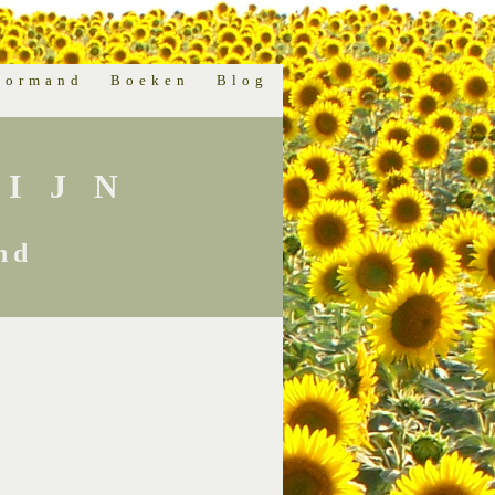
normand
Boeken
Blog
IJN
nd