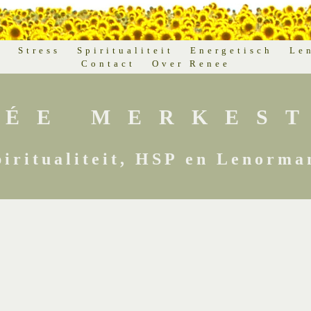
d
Stress
Spiritualiteit
Energetisch
Le
Contact
Over Renee
NÉE MERKEST
piritualiteit, HSP en Lenorma