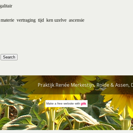
alitair
materie
vertraging
tijd
ken uzelve
ascensie
Praktijk Renée Merkestijn, Rolde & Assen,
Make a
free website
with