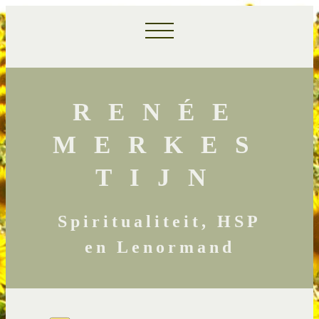
RENÉE
MERKES
TIJN
Spiritualiteit, HSP
en Lenormand