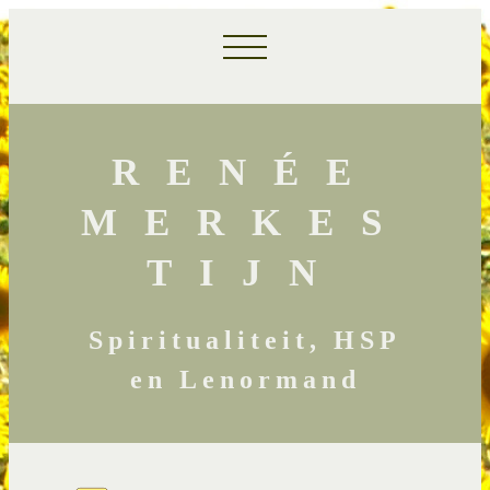
RENÉE
MERKES
TIJN
Spiritualiteit, HSP
en Lenormand