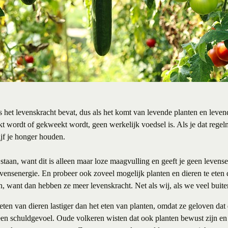
s het levenskracht bevat, dus als het komt van levende planten en levend
kt wordt of gekweekt wordt, geen werkelijk voedsel is. Als je dat regel
ijf je honger houden.
 staan, want dit is alleen maar loze maagvulling en geeft je geen leve
vensenergie. En probeer ook zoveel mogelijk planten en dieren te eten d
en, want dan hebben ze meer levenskracht. Net als wij, als we veel buite
en van dieren lastiger dan het eten van planten, omdat ze geloven dat 
een schuldgevoel. Oude volkeren wisten dat ook planten bewust zijn en 