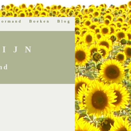
normand
Boeken
Blog
IJN
nd