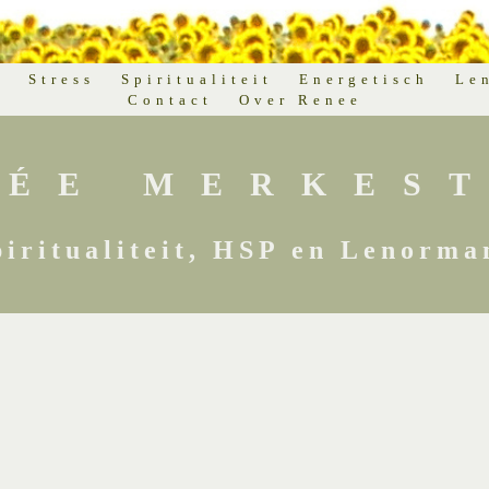
d
Stress
Spiritualiteit
Energetisch
Le
Contact
Over Renee
NÉE MERKEST
piritualiteit, HSP en Lenorma