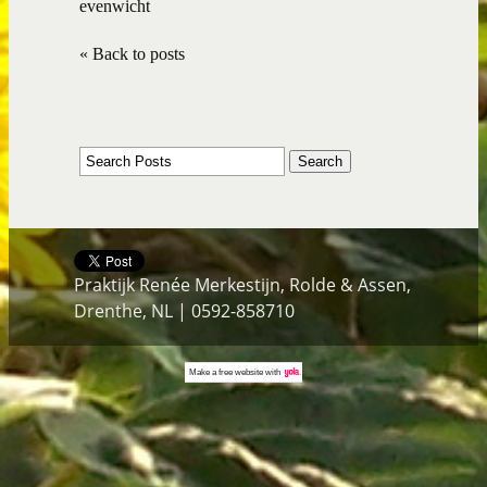
evenwicht
« Back to posts
Praktijk Renée Merkestijn, Rolde & Assen,
Drenthe, NL | 0592-858710
Make a
free website
with