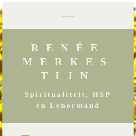
RENÉE
MERKES
TIJN
Spiritualiteit, HSP
en Lenormand