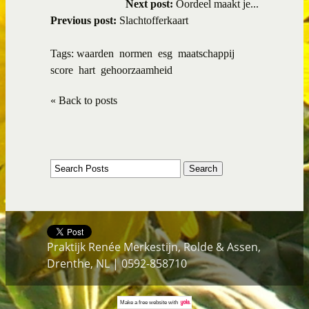
Next post:
Oordeel maakt je...
Previous post:
Slachtofferkaart
Tags:
waarden
normen
esg
maatschappij
score
hart
gehoorzaamheid
« Back to posts
Praktijk Renée Merkestijn, Rolde & Assen,
Drenthe, NL | 0592-858710
Make a
free website
with