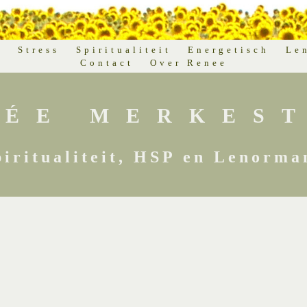
d
Stress
Spiritualiteit
Energetisch
Le
Contact
Over Renee
NÉE MERKEST
piritualiteit, HSP en Lenorma