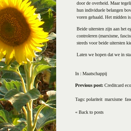
door de overheid. Maar tegel
hun individuele belangen bove
voren gehaald. Het midden is
Beide uitersten zijn aan het e
controleren (marxisme, fasci
steeds voor beide uitersten k
Laten we hopen dat we in staa
In :
Maatschappij
Previous post:
Creditcard ec
Tags:
polariteit
marxisme
fas
« Back to posts