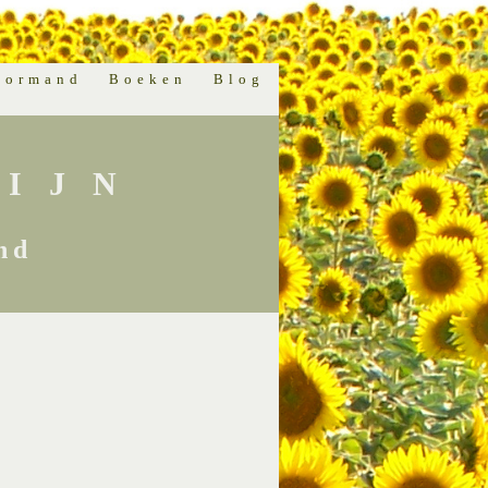
normand
Boeken
Blog
IJN
nd