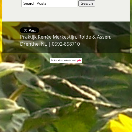
Praktijk Renée Merkestijn, Rolde & Assen,
Drenthe, NL | 0592-858710
Make a
free website
with