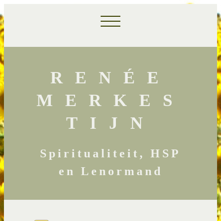
RENÉE
MERKES
TIJN
Spiritualiteit, HSP
en Lenormand