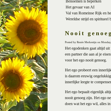
Benoemen is beperken
Het gevaar van AI
Val van Romeinse Rijk en h
Wereldse strijd en spiritueel 
Nooit genoe
Posted by Renée Merkestijn on Monday
Het egodenken gaat altijd uit 
een partner die aan al je eise
voor het ego nooit genoeg.
Het ego probeert een innerlijk
is daarom eeuwig ongelukkig,
innerlijke leegte te compense
Het ego bepaalt eigenlijk alti
nooit genoeg zijn. Het ego nee
doen wat het ego wil, alles i