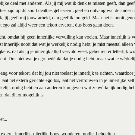
elijke deal met anderen. Als jij mij wat ik denk te missen geeft, dan geef 
ties zijn op dit soort dealtjes gebaseerd, geef en ontvang wat de ander 
ook, jij geeft mij jouw arbeid, dan geef ik jou geld. Maar het is nooit gen
 ego zal altijd weer een tekort ervaren, dus boos gaan doen.
ht, omdat hij geen innerlijke vervulling kan voelen. Maar innerlijk is ver
mist innerlijk nooit dat wat je werkelijk nodig hebt, je mist meestal alleen
 is, dat als jij je innerlijk altijd vervuld weet, gebeuren er letterlijk w
hebt. Dus niet wat je ego bedénkt dat je nodig hebt, maar wat je wérkeli
ng voor tekort, dat hij jou niet toelaat je innerlijk te richten, waardoor 
at het extern gerichte ego los, laat het vertrouwen in je innerlijke zelf 
rkelijk nodig hebt en aan anderen kan geven wat ze wérkelijk nodig heb
en dat dit onmogelijk is.
t...
extern
innerlijk
uiterlijk
boos
wonderen
nodig
behoeften