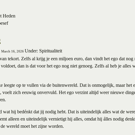
et Heden
besef
g
Under: Spiritualiteit
, March 16, 2026
van tekort. Zelfs al krijg je een miljoen euro, dan vindt het ego dat nog 
n voldoet, dan is dat voor het ego nog niet genoeg. Zelfs al heb je alles w
e leegte op te vullen via de buitenwereld. Dat is onmogelijk, maar het e
 voelt zich eeuwig onvervuld. Het ego verzint altijd weer nieuwe di
ren.
jd wat hij bedénkt dat jij nodig hebt. Dat is uiteindelijk alles wat de we
mt alleen en uiteindelijk vernietigt hij alles, omdat hij álles nodig den
n de wereld moet het zijne worden.