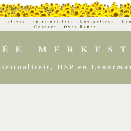
d
Stress
Spiritualiteit
Energetisch
Le
Contact
Over Renee
NÉE MERKEST
piritualiteit, HSP en Lenorma