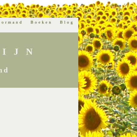
normand
Boeken
Blog
IJN
nd