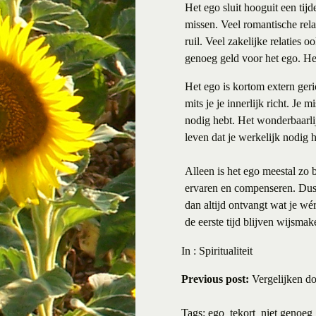
Het ego sluit hooguit een tijd
missen. Veel romantische rela
ruil. Veel zakelijke relaties 
genoeg geld voor het ego. Het
Het ego is kortom extern geric
mits je je innerlijk richt. Je 
nodig hebt. Het wonderbaarlijke
leven dat je werkelijk nodig 
Alleen is het ego meestal zo ba
ervaren en compenseren. Dus la
dan altijd ontvangt wat je wé
de eerste tijd blijven wijsmak
In :
Spiritualiteit
Previous post:
Vergelijken doe
Tags:
ego
tekort
niet genoeg