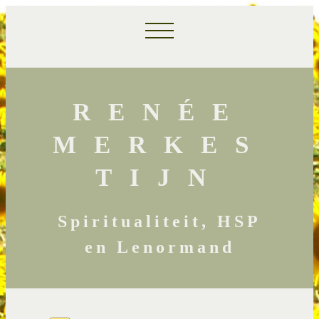
RENÉE
MERKES
TIJN
Spiritualiteit, HSP
en Lenormand