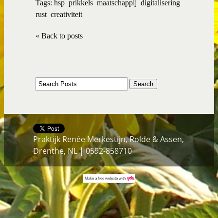
Tags:
hsp
prikkels
maatschappij
digitalisering
rust
creativiteit
« Back to posts
Praktijk Renée Merkestijn, Rolde & Assen,
Drenthe, NL | 0592-858710
Make a
free website
with