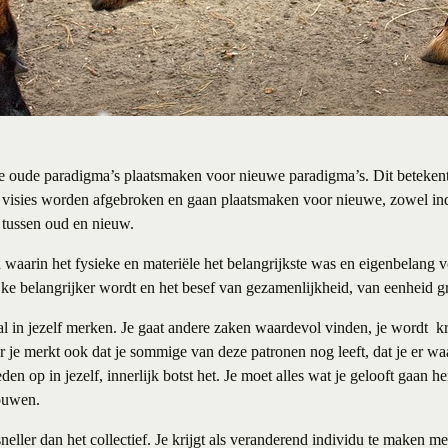
de oude paradigma’s plaatsmaken voor nieuwe paradigma’s. Dit betekent
visies worden afgebroken en gaan plaatsmaken voor nieuwe, zowel indi
 tussen oud en nieuw.
d waarin het fysieke en materiële het belangrijkste was en eigenbelan
ijke belangrijker wordt en het besef van gezamenlijkheid, van eenheid gr
al in jezelf merken. Je gaat andere zaken waardevol vinden, je wordt
k
 je merkt ook dat je sommige van deze patronen nog leeft, dat je er w
den op in jezelf, innerlijk botst het. Je moet alles wat je gelooft gaan
ouwen.
sneller dan het collectief. Je krijgt als veranderend individu te maken me