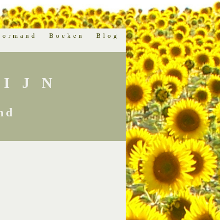
normand
Boeken
Blog
IJN
nd