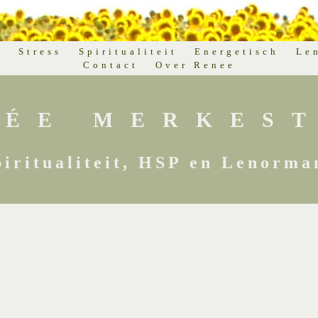
d
Stress
Spiritualiteit
Energetisch
Le
Contact
Over Renee
NÉE MERKEST
piritualiteit, HSP en Lenorma