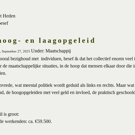
et Heden
besef
hoog- en laagopgeleid
Under: Maatschappij
y, September 27, 2025
ral bezighoud met individuen, besef ik dat het collectief enorm veel 
 de maatschappelijke situaties, in de hoop dat mensen elkaar door die i
den.
nvrede, wat meestal politiek wordt geduid als links en rechts. Maar wat d
d, de hoogopgeleiden met veel geld en invloed, de praktisch geschool
l is groot:
e werkenden: ca. €59.500.