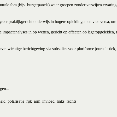
eutrale fora (bijv. burgerpanels) waar groepen zonder verwijten ervarin
egreer praktijkgericht onderwijs in hogere opleidingen en vice versa, o
te impactanalyses in op wetten, gericht op effecten op lageropgeleiden,
 evenwichtige berichtgeving via subsidies voor pluriforme journalistiek
en...
leid
polarisatie
rijk
arm
invloed
links
rechts