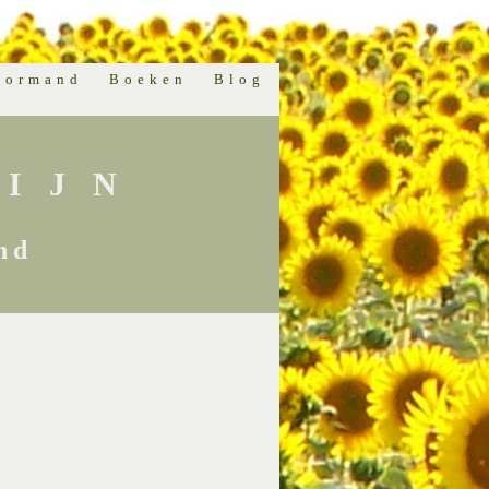
normand
Boeken
Blog
IJN
nd