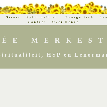
d
Stress
Spiritualiteit
Energetisch
Le
Contact
Over Renee
NÉE MERKEST
piritualiteit, HSP en Lenorma