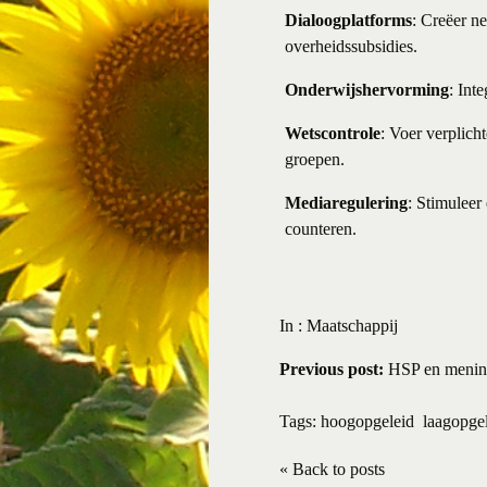
Dialoogplatforms
: Creëer n
overheidssubsidies.
Onderwijshervorming
: Int
Wetscontrole
: Voer verplich
groepen.
Mediaregulering
: Stimuleer
counteren.
In :
Maatschappij
Previous post:
HSP en mening
Tags:
hoogopgeleid
laagopge
« Back to posts