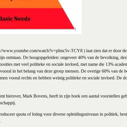
s://www.youtube.com/watch?v=pImc5v-TCY8
) laat zien dat er door de
ijn ontstaan. De hoogopgeleiden: ongeveer 40% van de bevolking, de
n posities met veel politieke en sociale invloed, met name die 13% aca
vooral in het belang van deze groep mensen. De overige 60% van de be
en vooral rechts en hebben weinig politieke en sociale invloed. De d
t hierover, Mark Bovens, heeft in zijn boek een aantal voorstellen ge
schappij.
troduceer quota of loting voor diverse opleidingsniveaus in politiek, be
.