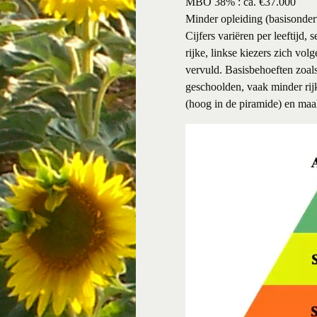
MBO 38% : ca. €37.000
Minder opleiding (basisond
Cijfers variëren per leeftijd, 
rijke, linkse kiezers zich vo
vervuld. Basisbehoeften zoal
geschoolden, vaak minder rij
(hoog in de piramide) en maak