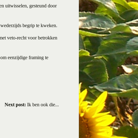
gen uitwisselen, gesteund door
m wederzijds begrip te kweken.
 met veto-recht voor betrokken
, om eenzijdige framing te
Next post:
Ik ben ook die...