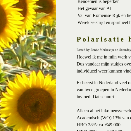
Benoemen is beperken
Het gevaar van AI
Val van Romeinse Rijk en h
Wereldse strijd en spiritueel 
Polarisatie 
Posted by Renée Merkestijn on Saturda
Hoewel ik me in mijn werk voo
Dus vandaar mijn stukjes over
individueel weer kunnen vin
Er heerst in Nederland veel o
van twee groepen in Nederlan
invloed. Dat schuurt.
Alleen al het inkomensverschi
Academisch (WO) 13% van d
HBO 28%: ca. €49.000