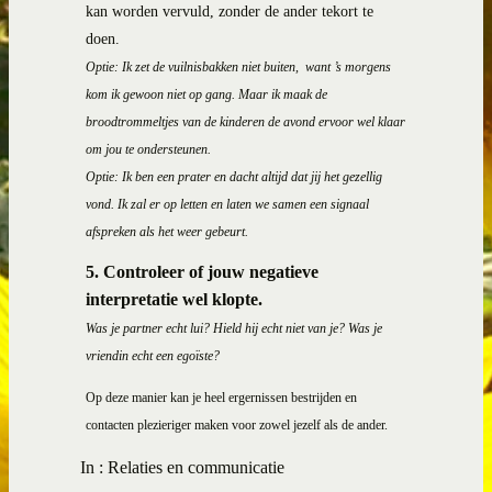
kan worden vervuld, zonder de ander tekort te
doen.
Optie: Ik zet de vuilnisbakken niet buiten,
want ’s morgens
kom ik gewoon niet op gang. Maar ik maak de
broodtrommeltjes van de kinderen de avond ervoor wel klaar
om jou te ondersteunen.
Optie: Ik ben een prater en dacht altijd dat jij het gezellig
vond. Ik zal er op letten en laten we samen een signaal
afspreken als het weer gebeurt.
5.
Controleer of jouw negatieve
interpretatie wel klopte.
Was je partner echt lui? Hield hij echt niet van je? Was je
vriendin echt een egoïste?
Op deze manier kan je heel ergernissen bestrijden en
contacten plezieriger maken voor zowel jezelf als de ander.
In :
Relaties en communicatie