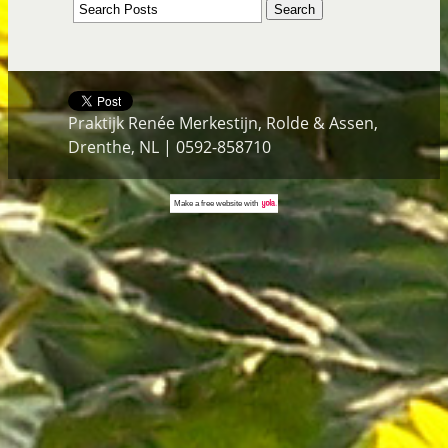
Praktijk Renée Merkestijn, Rolde & Assen,
Drenthe, NL | 0592-858710
Make a
free website
with