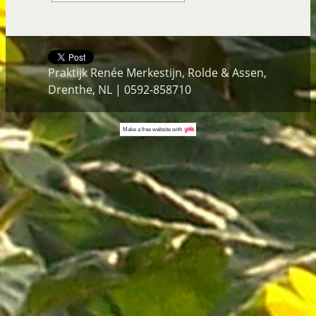
Praktijk Renée Merkestijn, Rolde & Assen,
Drenthe, NL | 0592-858710
Make a
free website
with