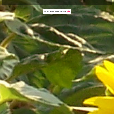
Make a
free website
with