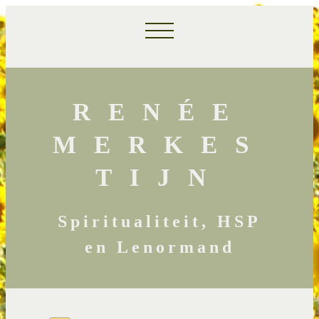
RENÉE
MERKES
TIJN
Spiritualiteit, HSP
en Lenormand