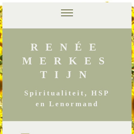
RENÉE
MERKES
TIJN
Spiritualiteit, HSP
en Lenormand