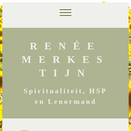
RENÉE
MERKES
TIJN
Spiritualiteit, HSP
en Lenormand