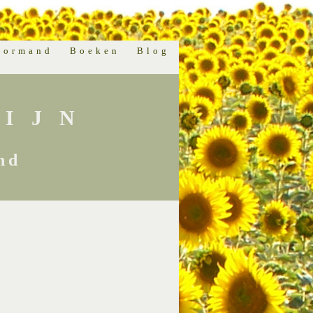
normand
Boeken
Blog
IJN
nd