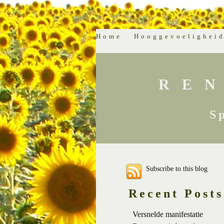
Home
Hooggevoelighei
RE
S
Subscribe to this blog
Recent Posts
Versnelde manifestatie