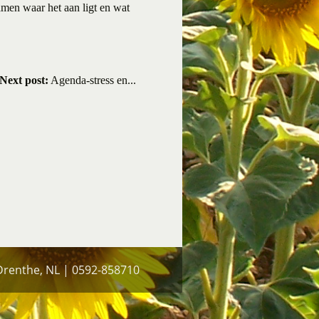
amen waar het aan ligt en wat
Next post:
Agenda-stress en...
 Drenthe, NL | 0592-858710