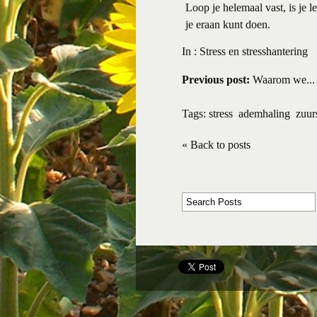
Loop je helemaal vast, is je 
je eraan kunt doen.
In :
Stress en stresshantering
Previous post:
Waarom we...
Tags:
stress
ademhaling
zuur
« Back to posts