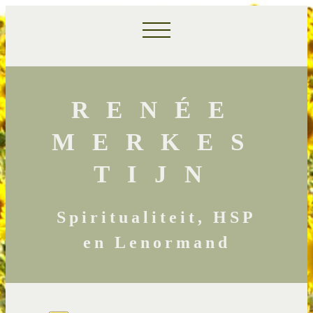
RENÉE
MERKES
TIJN
Spiritualiteit, HSP
en Lenormand