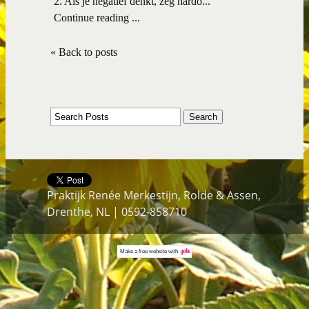
2. Als je negatief denkt, zeg hardo...
Continue reading ...
« Back to posts
Praktijk Renée Merkestijn, Rolde & Assen,
Drenthe, NL | 0592-858710
Make a
free website
with