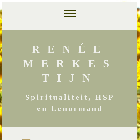
RENÉE
MERKES
TIJN
Spiritualiteit, HSP
en Lenormand