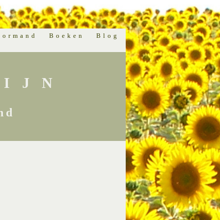
normand
Boeken
Blog
IJN
nd