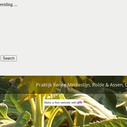
eenling ...
Praktijk Renée Merkestijn, Rolde & Assen,
Make a
free website
with