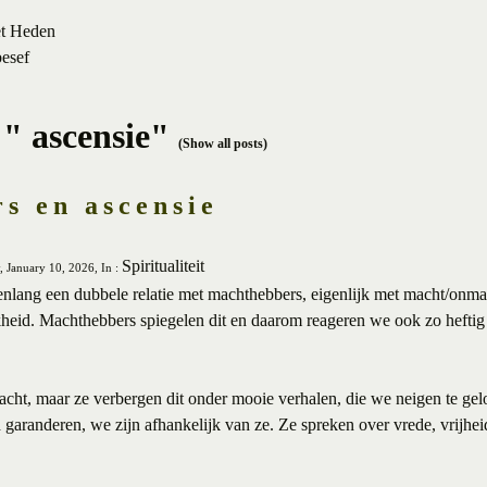
et Heden
besef
 " ascensie"
(Show all posts)
s en ascensie
Spiritualiteit
, January 10, 2026, In :
lang een dubbele relatie met machthebbers, eigenlijk met macht/onma
kheid. Machthebbers spiegelen dit en daarom reageren we ook zo heftig 
cht, maar ze verbergen dit onder mooie verhalen, die we neigen te gel
garanderen, we zijn afhankelijk van ze. Ze spreken over vrede, vrijhe