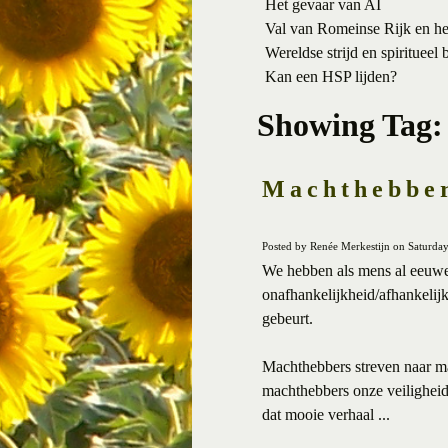
Het gevaar van AI
Val van Romeinse Rijk en h
Wereldse strijd en spiritueel 
Kan een HSP lijden?
Showing Tag:
Machthebber
Posted by Renée Merkestijn on Saturday
We hebben als mens al eeuwen
onafhankelijkheid/afhankelij
gebeurt.
Machthebbers streven naar ma
machthebbers onze veiligheid 
dat mooie verhaal ...