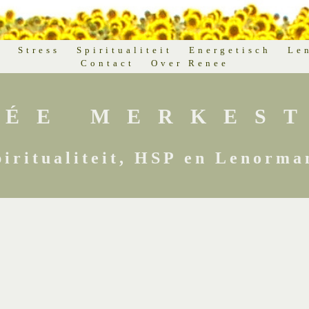
d
Stress
Spiritualiteit
Energetisch
Le
Contact
Over Renee
NÉE MERKEST
piritualiteit, HSP en Lenorma